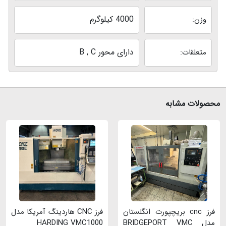
4000 کیلوگرم
وزن:
دارای محور B , C
متعلقات:
محصولات مشابه
فرز cnc بریچپورت انگلستان
فرز CNC هاردینگ آمریکا مدل
مدل BRIDGEPORT VMC
HARDING VMC1000