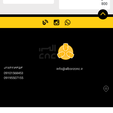
800
۰۲۱۷۶۲۱۴۳۵۳
info@alborzcnc.ir
09101568453
09195507155