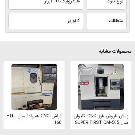
هیدرولیک 10 ابزار
نوع تارت:
کانوایر
متعلقات:
محصولات مشابه
پیش فروش فرز CNC تایوان
تراش CNC هیوندا مدل HIT-
مدل SUPER FIRST CM-565
160